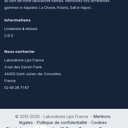
au sein de notre laboratoire nantais. Retrouvez nos différentes
gammes e-liquides: La Chose, Polaris, Salt e-Vapor…
Informations
Livraisons & retours
C.G.V
Nous contacter
Laboratoire Lips France
4 rue des Savoir-Faire
44450 Saint-Julien-de-Concelles
France
02 40 28 71 67
© 2013-2026 - Laboratoire Lips France -
Mentions
légales
-
Politique de confidentialité
-
Cookies