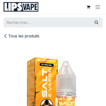
Se rendre au contenu
Tous les produits