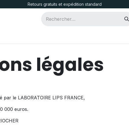
Retours gratuits et expédition standard
icotine
D.I.Y.
CLK One
ons légales
édité par le LABORATOIRE LIPS FRANCE,
120 000 euros.
-RIOCHER