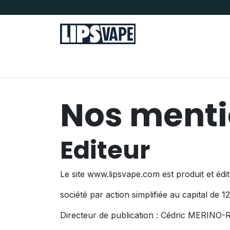
Se rendre au contenu
Tous nos produits
E-liquides
Sel de n
Nos menti
Editeur
Le site www.lipsvape.com est produit et 
société par action simplifiée au capital de 
Directeur de publication : Cédric MERINO