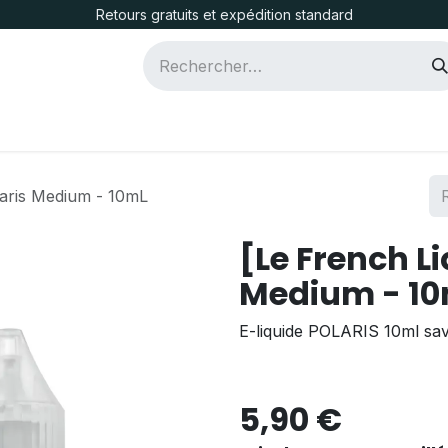
Retours gratuits et expédition standard
icotine
D.I.Y.
CLK One
laris Medium - 10mL
[Le French Li
Medium - 1
E-liquide POLARIS 10ml sa
5,90
€