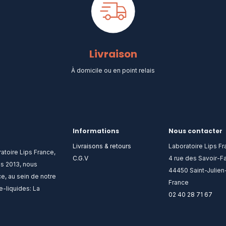
Livraison
À domicile ou en point relais​
Informations
Nous contacter
Livraisons & retours
Laboratoire Lips F
atoire Lips France,
C.G.V
4 rue des Savoir-Fa
is 2013, nous
44450 Saint-Julie
e, au sein de notre
France
e-liquides: La
02 40 28 71 67