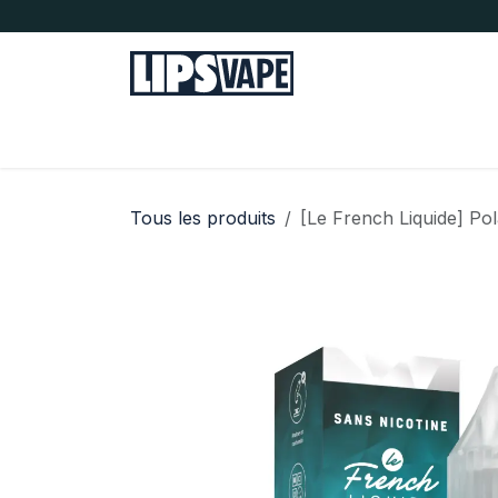
Se rendre au contenu
Tous nos produits
E-liquides
Sel de n
Tous les produits
[Le French Liquide] Po