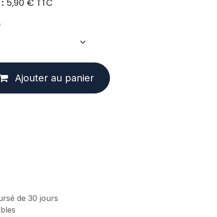
:
5,90
€
TTC
)
Ajouter au panier
ursé de 30 jours
ables