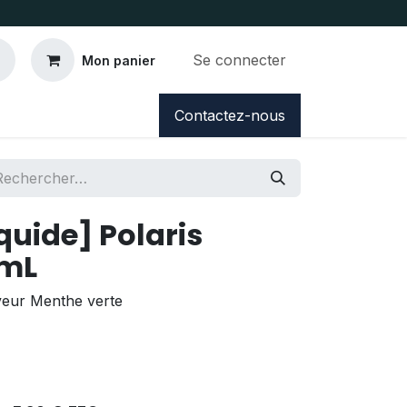
Se connecter
Mon panier
Contactez-nous
quide] Polaris
0mL
veur Menthe verte