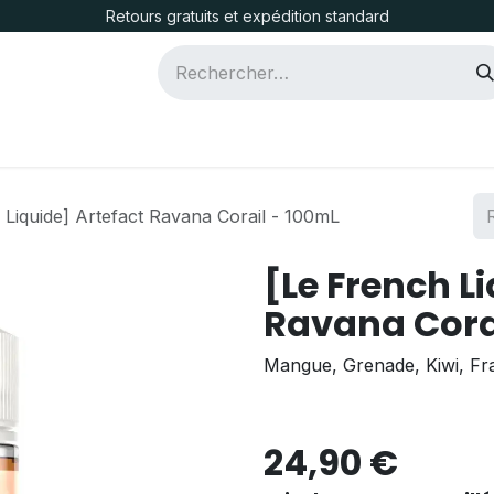
Retours gratuits et expédition standard
icotine
D.I.Y.
CLK One
 Liquide] Artefact Ravana Corail - 100mL
[Le French L
Ravana Cora
Mangue, Grenade, Kiwi, Fra
24,90
€