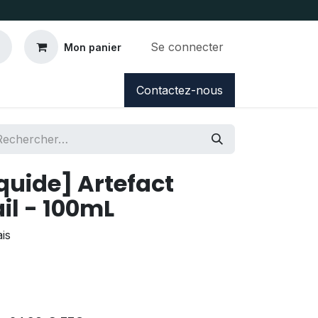
Se connecter
Mon panier
Contactez-nous
iquide] Artefact
il - 100mL
is