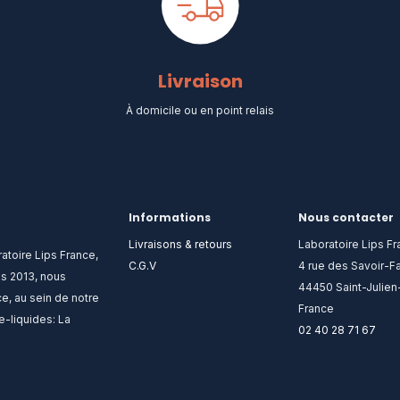
Livraison
À domicile ou en point relais​
Informations
Nous contacter
Livraisons & retours
Laboratoire Lips F
atoire Lips France,
C.G.V
4 rue des Savoir-Fa
is 2013, nous
44450 Saint-Julie
e, au sein de notre
France
e-liquides: La
02 40 28 71 67