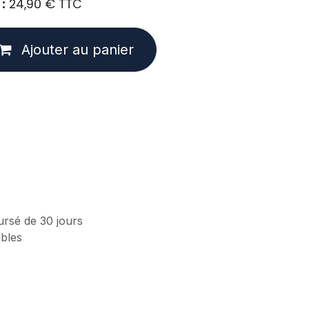
:
24,90
€
TTC
Ajouter au panier
ursé de 30 jours
ables