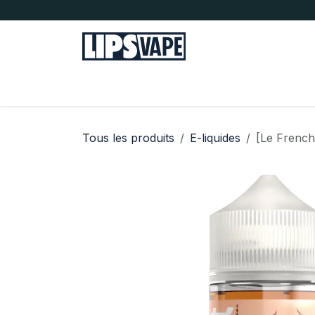
Se rendre au contenu
Tous nos produits
E-liquides
Sel de n
Tous les produits
E-liquides
[Le French