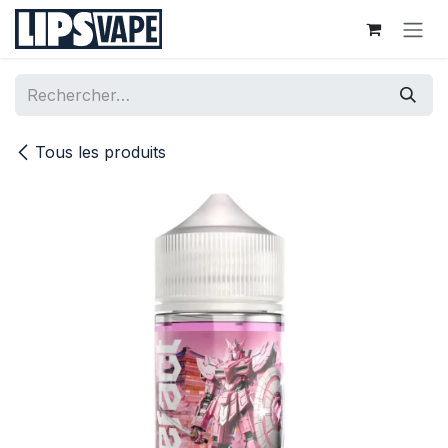
Se rendre au contenu
Tous les produits