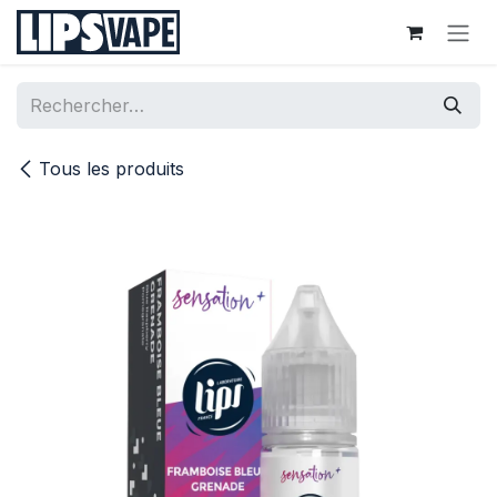
Se rendre au contenu
Tous les produits